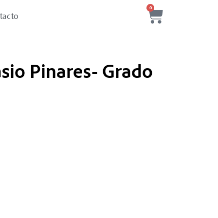
0
tacto
asio Pinares- Grado