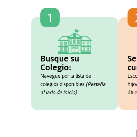
1
Busque su
Se
Colegio:
cu
Navegue por la lista de
Esco
colegios disponibles
(Pestaña
hijo
al lado de Inicio)
.
útil