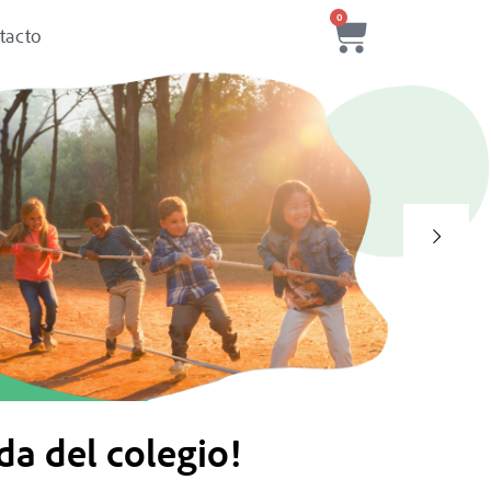
0
tacto
da del colegio!