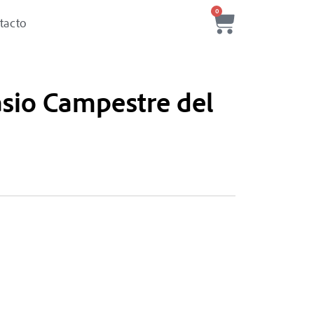
0
tacto
asio Campestre del