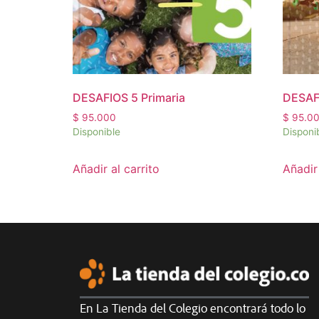
DESAFIOS 5 Primaria
DESAF
$
95.000
$
95.0
Disponible
Disponi
Añadir al carrito
Añadir 
En La Tienda del Colegio encontrará todo lo