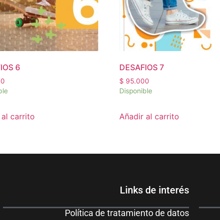
IOS 6
DESAFIOS 7
00
$
95.000
ble
Disponible
al carrito
Añadir al carrito
Links de interés
Política de tratamiento de datos