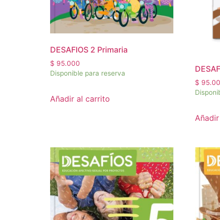
DESAFIOS 2 Primaria
$
95.000
DESAFI
Disponible para reserva
$
95.0
Disponi
Añadir al carrito
Añadir 