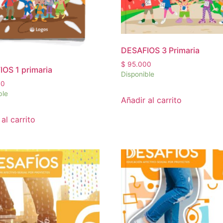
DESAFIOS 3 Primaria
$
95.000
OS 1 primaria
Disponible
00
ble
Añadir al carrito
al carrito