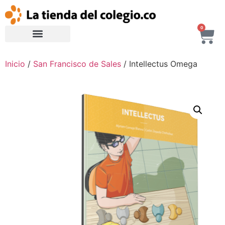
0
Inicio
/
San Francisco de Sales
/ Intellectus Omega